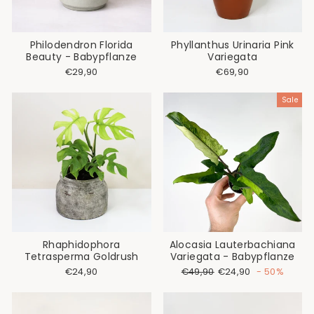
Philodendron Florida
Phyllanthus Urinaria Pink
Beauty - Babypflanze
Variegata
€29,90
€69,90
Sale
Rhaphidophora
Alocasia Lauterbachiana
Tetrasperma Goldrush
Variegata - Babypflanze
Normaler
Sonderpreis
€24,90
€49,90
€24,90
- 50%
Preis