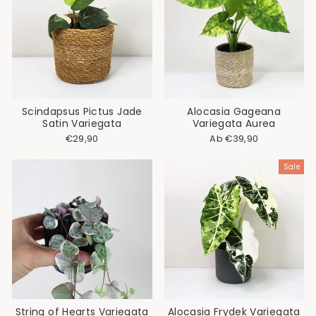
Scindapsus Pictus Jade
Alocasia Gageana
Satin Variegata
Variegata Aurea
Normaler
Sonderpreis
€29,90
Ab €39,90
Preis
Sale
String of Hearts Variegata
Alocasia Frydek Variegata