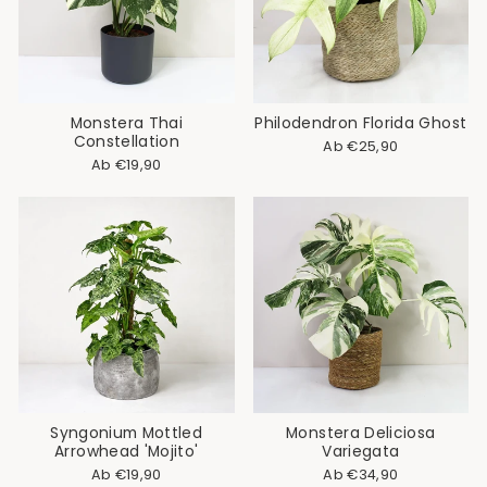
Monstera Thai
Philodendron Florida Ghost
Constellation
Normaler
Sonderpreis
Ab €25,90
Preis
Normaler
Sonderpreis
Ab €19,90
Preis
Syngonium Mottled
Monstera Deliciosa
Arrowhead 'Mojito'
Variegata
Ab €19,90
Ab €34,90