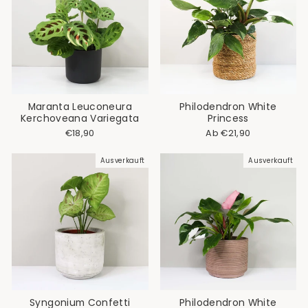
Maranta Leuconeura
Philodendron White
Kerchoveana Variegata
Princess
Normaler
Sonderpreis
€18,90
Ab €21,90
Preis
Ausverkauft
Ausverkauft
Syngonium Confetti
Philodendron White