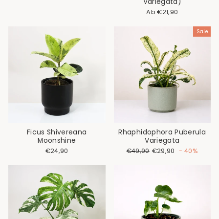
Variegata)
Ab €21,90
Sale
Ficus Shivereana
Rhaphidophora Puberula
Moonshine
Variegata
Normaler
Sonderpreis
€24,90
€49,90
€29,90
- 40%
Preis