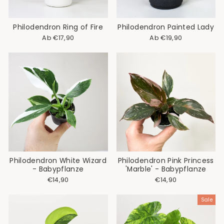
Philodendron Ring of Fire
Philodendron Painted Lady
Normaler
Sonderpreis
Ab €17,90
Ab €19,90
Preis
Philodendron White Wizard
Philodendron Pink Princess
- Babypflanze
'Marble' - Babypflanze
€14,90
€14,90
Sale