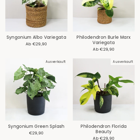
Syngonium Albo Variegata
Philodendron Burle Marx
Variegata
Normaler
Sonderpreis
Ab €29,90
Preis
Ab €29,90
Ausverkauft
Ausverkauft
Syngonium Green Splash
Philodendron Florida
Beauty
€29,90
Ab €29,90