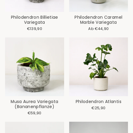
Philodendron Billietiae
Philodendron Caramel
Variegata
Marble Variegata
Normaler
Sonderpreis
€139,90
Ab €44,90
Preis
Musa Aurea Variegata
Philodendron Atlantis
(Bananenpflanze)
€25,90
€59,90