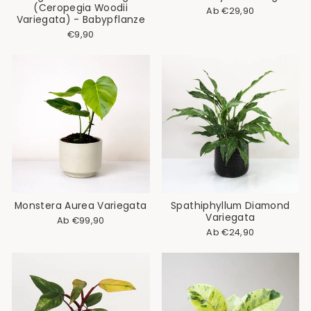
(Ceropegia Woodii
Normaler
Sonderpreis
Ab €29,90
Variegata) - Babypflanze
Preis
€9,90
Monstera Aurea Variegata
Spathiphyllum Diamond
Variegata
Ab €99,90
Ab €24,90