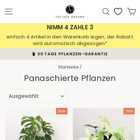
Direkt
zum
Seitennavigation
Suche
E
Inhalt
NIMM 4 ZAHLE 3
einfach 4 Artikel in den Warenkorb legen, der Rabatt
wird automatisch abgezogen*
🪴 30 TAGE PFLANZEN-GARANTIE
Pause
Diashow
Startseite
/
Panaschierte Pflanzen
SORTIEREN
Sale
Sale