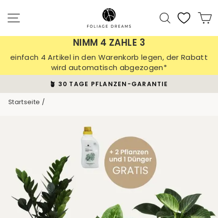
Direkt
zum
Seitennavigation
Suche
E
Inhalt
NIMM 4 ZAHLE 3
einfach 4 Artikel in den Warenkorb legen, der Rabatt
wird automatisch abgezogen*
🪴 30 TAGE PFLANZEN-GARANTIE
Pause
Startseite
/
Diashow