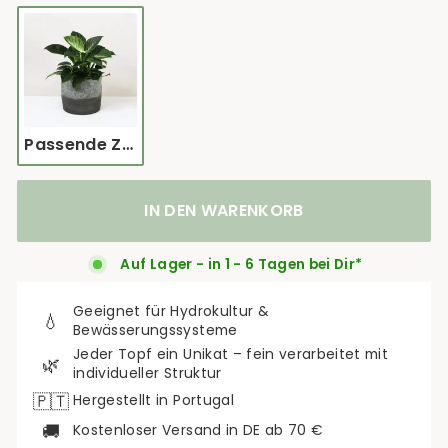
Passende Zimmerpflanze für Calma Übertopf - Philodendron, Zamioculcas, Aglaonema, Alocasia oder ähnliches
IN DEN WARENKORB
Auf Lager - in 1 - 6 Tagen bei Dir*
Geeignet für Hydrokultur &
💧
Bewässerungssysteme
Jeder Topf ein Unikat – fein verarbeitet mit
🌿
individueller Struktur
🇵🇹
Hergestellt in Portugal
🚚
Kostenloser Versand in DE ab 70 €