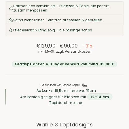
Harmonisch kombiniert – Pflanzen & Töpfe, die perfekt
zusammenpassen
Sofort wohnlicher – einfach aufstellen & genießen
Pflegeleicht & langlebig – bleibt lange schön
Normaler
€129,90
Sonderpreis
€90,00
- 31%
Preis
inkl. MwSt. zzgl.
Versandkosten
Gratispflanzen & Dünger im Wert von mind. 39,90 €
So messen wir unsere Töpfe
Außen-⌀: 16,5cm; Innen-⌀: 15cm
12–14 cm
Am besten geeignet für Pflanzen mit
Topfdurchmesser.
Wähle 3 Topfdesigns