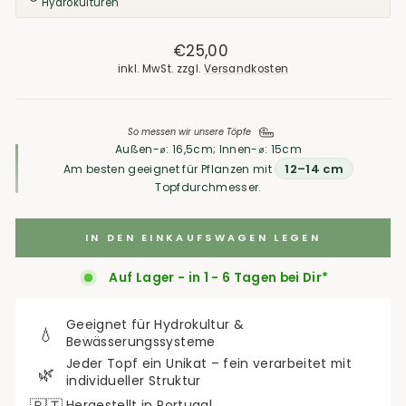
Hydrokulturen
Normaler
€25,00
Preis
inkl. MwSt. zzgl.
Versandkosten
So messen wir unsere Töpfe
Außen-⌀: 16,5cm; Innen-⌀: 15cm
12–14 cm
Am besten geeignet für Pflanzen mit
Topfdurchmesser.
IN DEN EINKAUFSWAGEN LEGEN
Auf Lager - in 1 - 6 Tagen bei Dir*
Geeignet für Hydrokultur &
💧
Bewässerungssysteme
Jeder Topf ein Unikat – fein verarbeitet mit
🌿
individueller Struktur
Hergestellt in Portugal