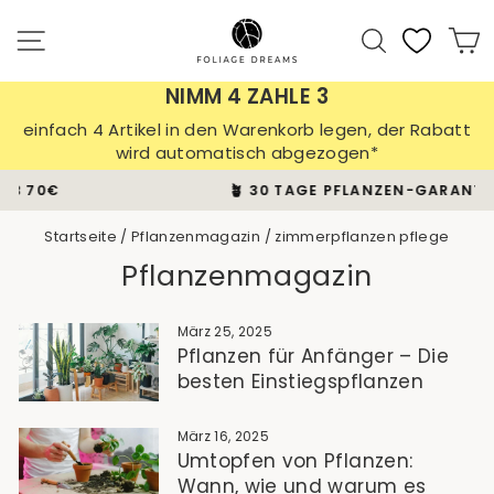
Direkt
zum
Seitennavigation
Suche
E
Inhalt
NIMM 4 ZAHLE 3
einfach 4 Artikel in den Warenkorb legen, der Rabatt
wird automatisch abgezogen*
🪴 30 TAGE PFLANZEN-GARANTIE
Pause
Diashow
Startseite
/
Pflanzenmagazin
/
zimmerpflanzen pflege
Pflanzenmagazin
März 25, 2025
Pflanzen für Anfänger – Die
besten Einstiegspflanzen
März 16, 2025
Umtopfen von Pflanzen:
Wann, wie und warum es