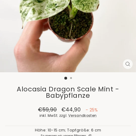
SCH
ES
Alocasia Dragon Scale Mint -
Babypflanze
Normaler
€59,90
Sonderpreis
€44,90
- 25%
Preis
inkl. MwSt. zzgl.
Versandkosten
Höhe: 10-15 cm; Topfgröße: 6 cm
So messen wir unsere Pflanzen