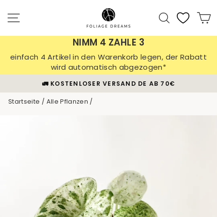
Direkt
zum
Seitennavigation
Suche
E
Inhalt
NIMM 4 ZAHLE 3
einfach 4 Artikel in den Warenkorb legen, der Rabatt
wird automatisch abgezogen*
🪴 30 TAGE PFLANZEN-GARANTIE
Pause
Startseite
/
Alle Pflanzen
/
Diashow