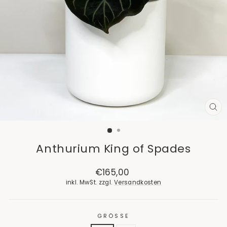
SCH
ES
Anthurium King of Spades
Normaler
€165,00
Preis
inkl. MwSt. zzgl.
Versandkosten
GRÖSSE