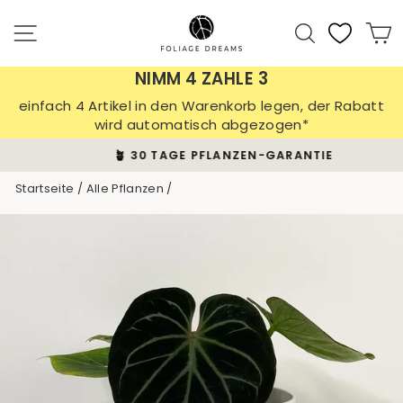
Direkt
zum
Seitennavigation
Suche
E
Inhalt
NIMM 4 ZAHLE 3
einfach 4 Artikel in den Warenkorb legen, der Rabatt
wird automatisch abgezogen*
🪴 30 TAGE PFLANZEN-GARANTIE
Pause
Startseite
/
Alle Pflanzen
/
Diashow