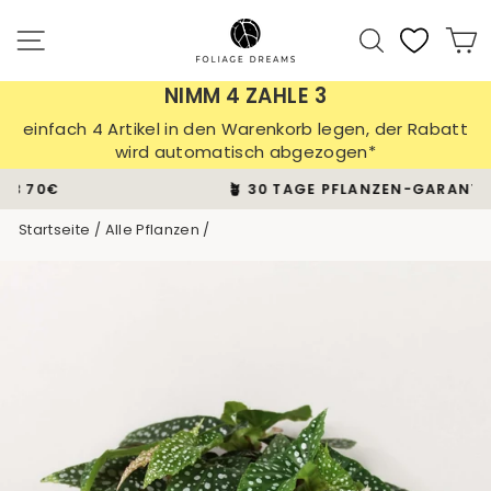
Direkt
zum
Seitennavigation
Suche
E
Inhalt
NIMM 4 ZAHLE 3
einfach 4 Artikel in den Warenkorb legen, der Rabatt
wird automatisch abgezogen*
🪴 30 TAGE PFLANZEN-GARANTIE
Pause
Startseite
/
Alle Pflanzen
/
Diashow