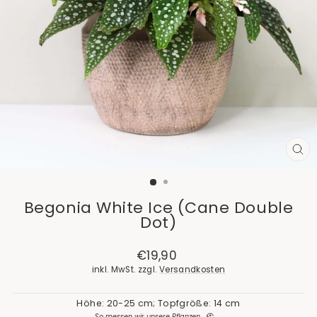
SCH
ES
Begonia White Ice (Cane Double
Dot)
Normaler
€19,90
Preis
inkl. MwSt. zzgl.
Versandkosten
Höhe: 20-25 cm; Topfgröße: 14 cm
So messen wir unsere Pflanzen