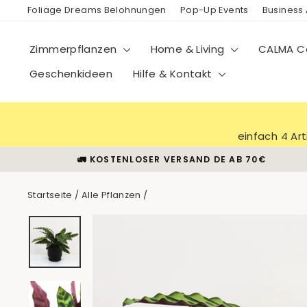
Direkt
Foliage Dreams Belohnungen
Pop-Up Events
Business
zum
Inhalt
Zimmerpflanzen
Home & Living
CALMA Co
Geschenkideen
Hilfe & Kontakt
einfach 4 Ar
🚛 KOSTENLOSER VERSAND DE AB 70€
Startseite
/
Alle Pflanzen
/