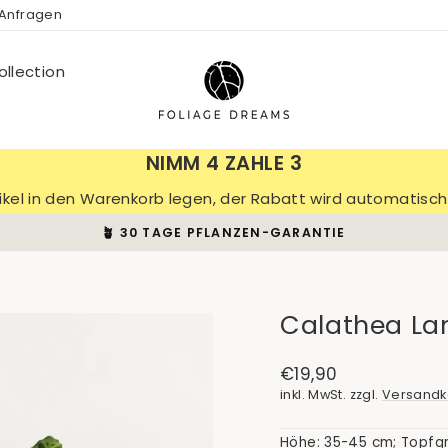
 Anfragen
llection
NIMM 4 ZAHLE 3
tikel in den Warenkorb legen, der Rabatt wird automatis
🪴 30 TAGE PFLANZEN-GARANTIE
Pause
Diashow
Calathea La
Normaler
€19,90
Preis
inkl. MwSt. zzgl.
Versandk
Höhe: 35-45 cm; Topfg