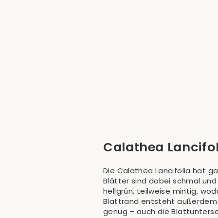
Calathea Lancifolia (Korbmarante)
€19,90
Calathea Lancifo
Die Calathea Lancifolia hat ga
Blätter sind dabei schmal und
hellgrün, teilweise mintig, w
Blattrand entsteht außerdem e
genug – auch die Blattunterse