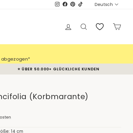
Sprache
Deutsch
Instagram
Facebook
Pinterest
TikTok
Einloggen
Suche
Eink
ch abgezogen*
⭐️ ÜBER 50.000+ GLÜCKLICHE KUNDEN
ncifolia (Korbmarante)
osten
röße: 14 cm