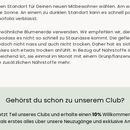
en Standort für Deinen neuen Mitbewohner wählen. Am woh
te Sonne. An einem zu dunklen Standort kann es schnell pa
ifolia verblasst.
ewöhnliche Blumenerde verwenden. Wir empfehlen wir, die
sodass es nicht so schnell zu Staunässe kommt. Die gef
edoch nicht nass und auch nicht trocken. Daher hat es si
xes sich etwas trocken anfühlt. In Bezug auf Nährstoffe i
chend ist, sie einmal im Monat mit einem Grünpflanzend
e zusätzlichen Nährstoffe mehr.
Gehörst du schon zu unserem Club?
tzt Teil unseres Clubs und erhalte einen
10%
Willkommen
 als erstes alles über unsere Neuzugänge und exklusive A