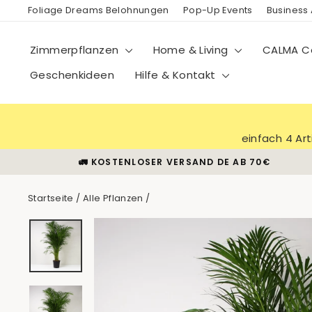
Direkt
Foliage Dreams Belohnungen
Pop-Up Events
Business
zum
Inhalt
Zimmerpflanzen
Home & Living
CALMA Co
Geschenkideen
Hilfe & Kontakt
einfach 4 Ar
🚛 KOSTENLOSER VERSAND DE AB 70€
Startseite
/
Alle Pflanzen
/