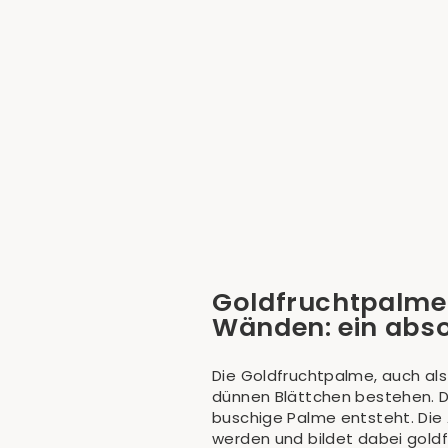
Goldfruchtpalme (Dypsis Lutescens)
€64,90
Goldfruchtpalme 
Wänden: ein abso
Die
Goldfruchtpalme,
auch als
dünnen Blättchen bestehen. D
buschige Palme entsteht. Die
werden und bildet dabei goldf