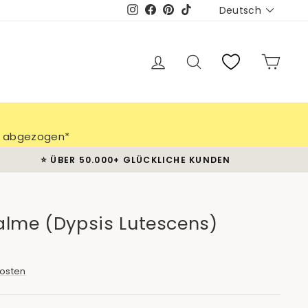
Sprache
Deutsch
Instagram
Facebook
Pinterest
TikTok
Einloggen
Suche
Eink
ch abgezogen*
⭐️ ÜBER 50.000+ GLÜCKLICHE KUNDEN
alme (Dypsis Lutescens)
osten