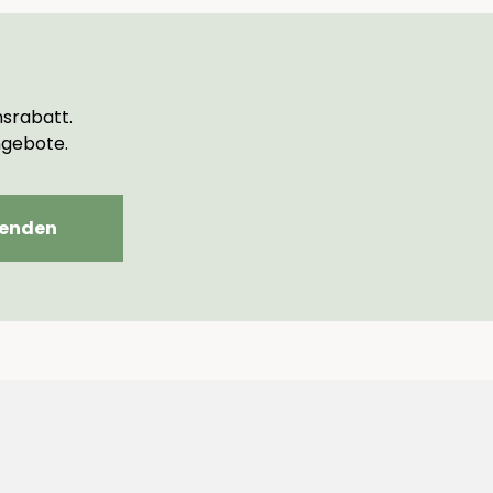
srabatt.
ngebote.
enden