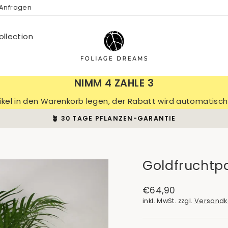
 Anfragen
llection
NIMM 4 ZAHLE 3
tikel in den Warenkorb legen, der Rabatt wird automatis
🪴 30 TAGE PFLANZEN-GARANTIE
Pause
Diashow
Goldfruchtp
Normaler
€64,90
Preis
inkl. MwSt. zzgl.
Versandk