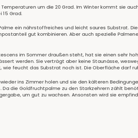
nd Temperaturen um die 20 Grad. Im Winter kommt sie auc
i 15 Grad.
Palme ein nährstoffreiches und leicht saures Substrat. D
ostanteil gut kombinieren. Aber auch spezielle Palmener
tescens im Sommer draußen steht, hat sie einen sehr hoh
ässert werden. Sie verträgt aber keine Staunässe, wesw
, wie feucht das Substrat noch ist. Die Oberfläche darf r
n wieder ins Zimmer holen und sie den kälteren Bedingun
 Da die Goldfruchtpalme zu den Starkzehrern zählt benöti
gergabe, um gut zu wachsen. Ansonsten wird sie empfind