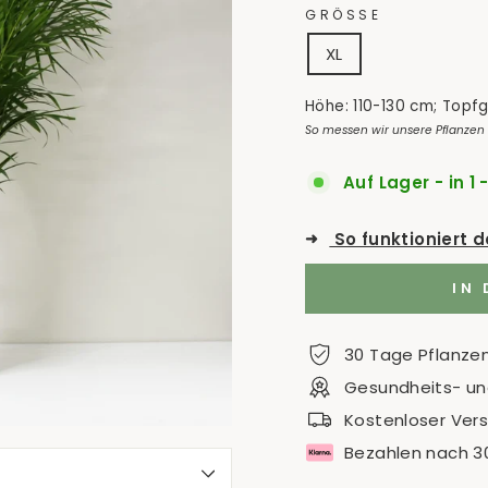
GRÖSSE
XL
Höhe: 110-130 cm; Topf
So messen wir unsere Pflanzen
Auf Lager - in 1 
➜
So funktioniert 
IN
30 Tage Pflanze
Gesundheits- und
Kostenloser Ver
Bezahlen nach 3
S