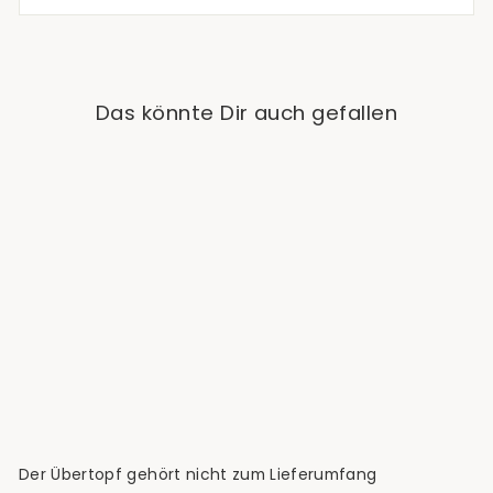
Das könnte Dir auch gefallen
Ausverkauft
Monstera Adansonii
Variegata Albo
Normaler
Sonderpreis
Ab €44,90
Preis
Der Übertopf gehört nicht zum Lieferumfang