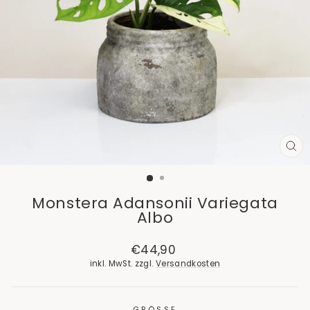
SCH
ES
Monstera Adansonii Variegata
Albo
Normaler
Sonderpreis
€44,90
Preis
inkl. MwSt. zzgl.
Versandkosten
GRÖSSE