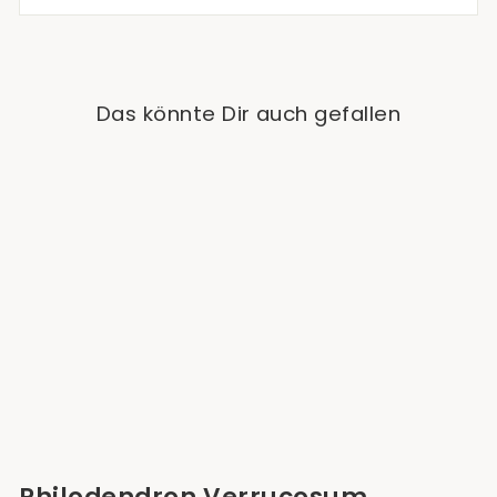
Das könnte Dir auch gefallen
Ausverkauft
Philodendron
Verrucosum
'Compacta'
Ab €24,90
Philodendron Verrucosum