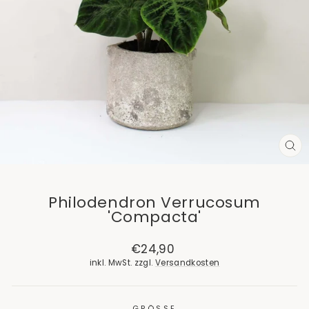
SCH
ES
Philodendron Verrucosum
'Compacta'
Normaler
€24,90
Preis
inkl. MwSt. zzgl.
Versandkosten
GRÖSSE