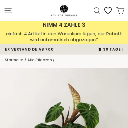
Direkt
zum
Seitennavigation
Suche
E
Inhalt
NIMM 4 ZAHLE 3
einfach 4 Artikel in den Warenkorb legen, der Rabatt
wird automatisch abgezogen*
🪴 30 TAGE PFLANZEN-GARANTIE
Pause
Startseite
/
Alle Pflanzen
/
Diashow