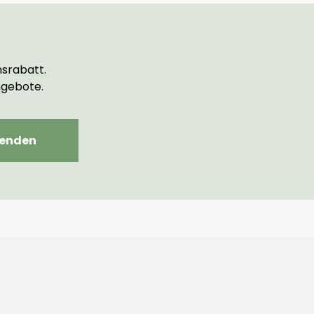
srabatt.
ngebote.
enden