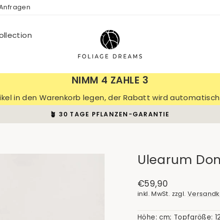
 Anfragen
llection
NIMM 4 ZAHLE 3
tikel in den Warenkorb legen, der Rabatt wird automatis
🪴 30 TAGE PFLANZEN-GARANTIE
Pause
Diashow
Ulearum Donb
Normaler
€59,90
Preis
inkl. MwSt. zzgl.
Versandk
Höhe: cm; Topfgröße: 1