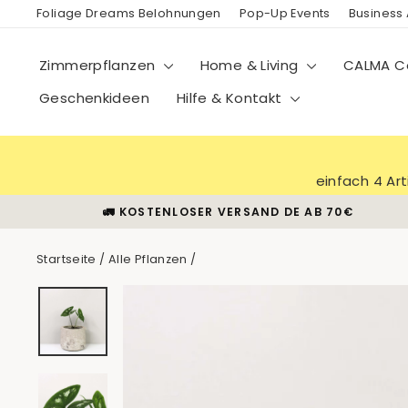
Direkt
Foliage Dreams Belohnungen
Pop-Up Events
Business
zum
Inhalt
Zimmerpflanzen
Home & Living
CALMA Co
Geschenkideen
Hilfe & Kontakt
einfach 4 Ar
🚛 KOSTENLOSER VERSAND DE AB 70€
Startseite
/
Alle Pflanzen
/