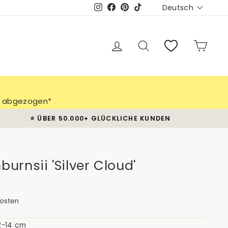
Sprache
Deutsch
Instagram
Facebook
Pinterest
TikTok
Einloggen
Suche
Eink
ch abgezogen*
⭐️ ÜBER 50.000+ GLÜCKLICHE KUNDEN
urnsii 'Silver Cloud'
osten
2-14 cm