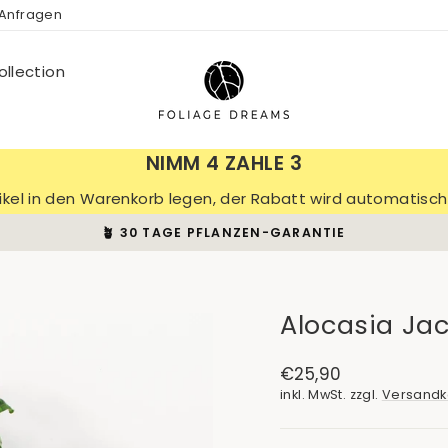
 Anfragen
llection
NIMM 4 ZAHLE 3
tikel in den Warenkorb legen, der Rabatt wird automatis
🪴 30 TAGE PFLANZEN-GARANTIE
Pause
Diashow
Alocasia Jac
Normaler
€25,90
Preis
inkl. MwSt. zzgl.
Versandk