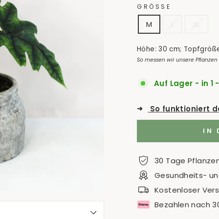
GRÖSSE
M
L
XL
Höhe: 30 cm; Topfgröße
So messen wir unsere Pflanzen
Auf Lager - in 1 
➜
So funktioniert 
IN
30 Tage Pflanze
Gesundheits- und
Kostenloser Ver
Bezahlen nach 3
S