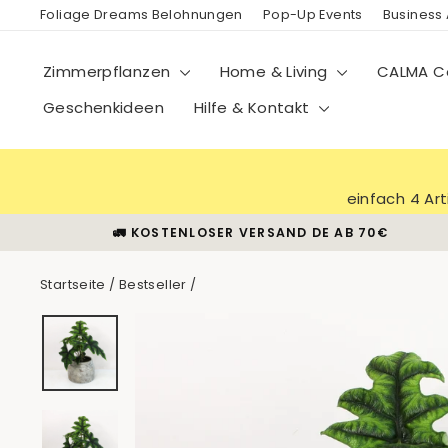
Direkt
Foliage Dreams Belohnungen
Pop-Up Events
Business
zum
Inhalt
Zimmerpflanzen
Home & Living
CALMA Co
Geschenkideen
Hilfe & Kontakt
einfach 4 Ar
🚛 KOSTENLOSER VERSAND DE AB 70€
Startseite
/
Bestseller
/