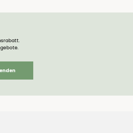
srabatt.
ngebote.
enden