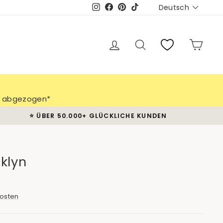
Sprache
Deutsch
Instagram
Facebook
Pinterest
TikTok
Einloggen
Suche
Eink
ch abgezogen*
⭐️ ÜBER 50.000+ GLÜCKLICHE KUNDEN
klyn
osten