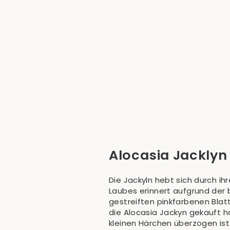
Alocasia Jacklyn
Ab €25,90
Alocasia Jacklyn 
Die Jackyln hebt sich durch i
Laubes erinnert aufgrund der 
gestreiften pinkfarbenen Blatt
die Alocasia Jackyn gekauft h
kleinen Härchen überzogen ist