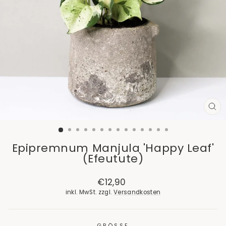
SCH
ES
Epipremnum Manjula 'Happy Leaf'
(Efeutute)
Normaler
Sonderpreis
€12,90
Preis
inkl. MwSt. zzgl.
Versandkosten
GRÖSSE