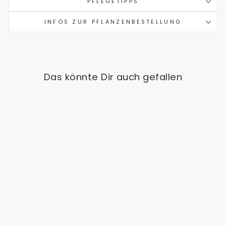
PFLEGETIPPS
INFOS ZUR PFLANZENBESTELLUNG
Das könnte Dir auch gefallen
Epipremnum Manjula
'Happy Leaf' (Efeutute)
Ab €12,90