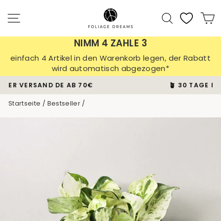
Direkt
zum
Seitennavigation
Suche
E
Inhalt
NIMM 4 ZAHLE 3
einfach 4 Artikel in den Warenkorb legen, der Rabatt
wird automatisch abgezogen*
🪴 30 TAGE PFLANZEN-GARANTIE
Pause
Startseite
/
Bestseller
/
Diashow