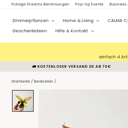
Direkt
Foliage Dreams Belohnungen
Pop-Up Events
Business
zum
Inhalt
Zimmerpflanzen
Home & Living
CALMA Co
Geschenkideen
Hilfe & Kontakt
einfach 4 Ar
🚛 KOSTENLOSER VERSAND DE AB 70€
Startseite
/
Bestseller
/