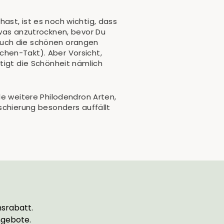
ast, ist es noch wichtig, dass
twas anzutrocknen, bevor Du
auch die schönen orangen
chen-Takt). Aber Vorsicht,
tigt die Schönheit nämlich
le weitere Philodendron Arten,
schierung besonders auffällt
srabatt.
ngebote.