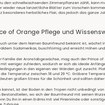
 zu den schnellwachsenden Zimmerpflanzen zählt, kann ma
 wieder neue lanzettliche Blätter zum Vorschein kommen
 besonderes herbstliches Flair, das jedoch das ganze Jah
nce of Orange Pflege und Wissens
 auch unter dem Namen Baumfreund bekannt ist, wächst in
äldern Südamerikas, buschförmig und erreicht Höhen und 
r Familie der Aronstabgewächse, mag auch der Prince of
h mit weniger zufrieden, wodurch er sich als ideale Anfän
edingungen in den eigenen vier Wänden gut zurecht. Platz
lte die Temperatur zwischen 18 und 29 °C. Gröbere Tempe
euten großen Stress für die Schönheit und sollten dahe
n kannst, ist der Boden in den Tropen nicht unbedingt von
 Bestandteilen, wo sich der Baumfreund mit seinen Wurze
enn Du ihn in einen Erdmix mit viel Pinienrinde oder sonsti
wie Zuhause.