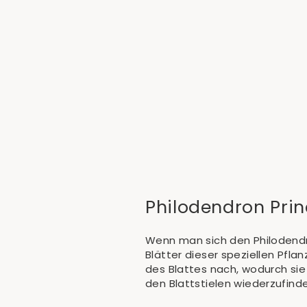
Philodendron Prince of Orange
Ab €11,90
Philodendron Pri
Wenn man sich den Philodendro
Blätter dieser speziellen Pfl
des Blattes nach, wodurch sie
den Blattstielen wiederzufind