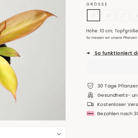
GRÖSSE
S
M
L
Höhe: 10 cm; Topfgröße
So messen wir unsere Pflanzen
➜
So funktioniert 
30 Tage Pflanze
Gesundheits- und
Kostenloser Ver
Bezahlen nach 3
S