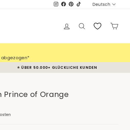
Sprache
Deutsch
Instagram
Facebook
Pinterest
TikTok
Einloggen
Suche
Eink
ch abgezogen*
⭐️ ÜBER 50.000+ GLÜCKLICHE KUNDEN
 Prince of Orange
osten