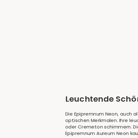
Epipremnum Aureum 'Neon'
(Efeutute)
€11,90
Leuchtende Schö
Die Epipremnum Neon, auch al
optischen Merkmalen. Ihre leu
oder Cremeton schimmern. Dies
Epipremnum Aureum Neon kauf