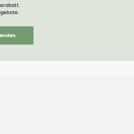
srabatt.
ngebote.
enden