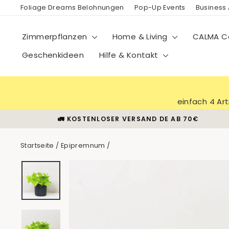
Direkt
Foliage Dreams Belohnungen
Pop-Up Events
Business
zum
Inhalt
Zimmerpflanzen
Home & Living
CALMA Co
Geschenkideen
Hilfe & Kontakt
einfach 4 Ar
🚛 KOSTENLOSER VERSAND DE AB 70€
Startseite
/
Epipremnum
/