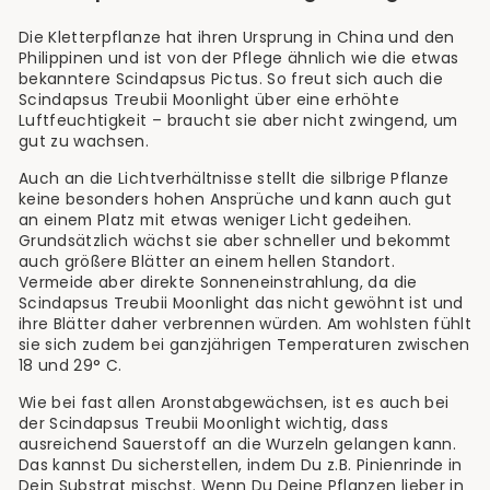
Die Kletterpflanze hat ihren Ursprung in China und den
Philippinen und ist von der Pflege ähnlich wie die etwas
bekanntere Scindapsus Pictus. So freut sich auch die
Scindapsus Treubii Moonlight über eine erhöhte
Luftfeuchtigkeit – braucht sie aber nicht zwingend, um
gut zu wachsen.
Auch an die Lichtverhältnisse stellt die silbrige Pflanze
keine besonders hohen Ansprüche und kann auch gut
an einem Platz mit etwas weniger Licht gedeihen.
Grundsätzlich wächst sie aber schneller und bekommt
auch größere Blätter an einem hellen Standort.
Vermeide aber direkte Sonneneinstrahlung, da die
Scindapsus Treubii Moonlight das nicht gewöhnt ist und
ihre Blätter daher verbrennen würden. Am wohlsten fühlt
sie sich zudem bei ganzjährigen Temperaturen zwischen
18 und 29° C.
Wie bei fast allen Aronstabgewächsen, ist es auch bei
der Scindapsus Treubii Moonlight wichtig, dass
ausreichend Sauerstoff an die Wurzeln gelangen kann.
Das kannst Du sicherstellen, indem Du z.B. Pinienrinde in
Dein Substrat mischst. Wenn Du Deine Pflanzen lieber in