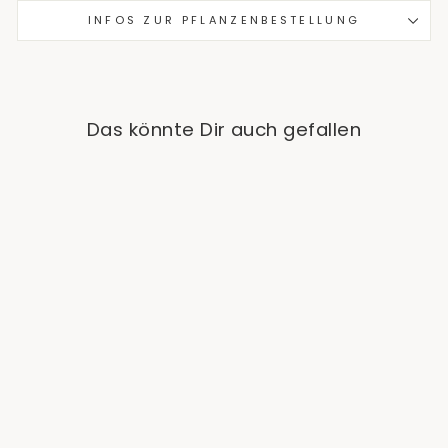
INFOS ZUR PFLANZENBESTELLUNG
Das könnte Dir auch gefallen
Scindapsus Treubii
Moonlight
€19,90