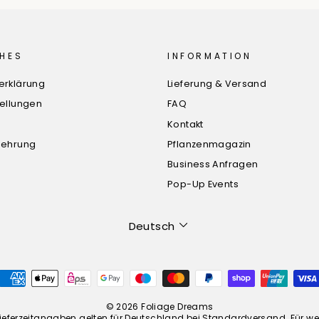
HES
INFORMATION
erklärung
Lieferung & Versand
tellungen
FAQ
Kontakt
lehrung
Pflanzenmagazin
Business Anfragen
Pop-Up Events
Sprache
Deutsch
© 2026 Foliage Dreams
 *Lieferzeitangaben gelten für Deutschland bei Standardversand. Für we