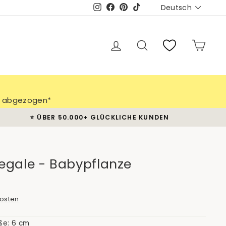
Sprache
Deutsch
Instagram
Facebook
Pinterest
TikTok
Einloggen
Suche
Eink
ch abgezogen*
⭐️ ÜBER 50.000+ GLÜCKLICHE KUNDEN
egale - Babypflanze
osten
ße: 6 cm