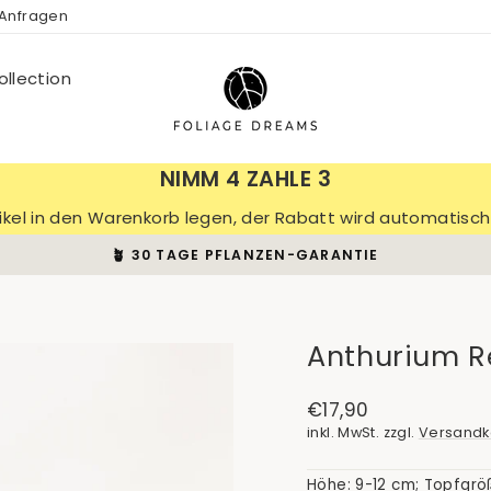
 Anfragen
llection
NIMM 4 ZAHLE 3
tikel in den Warenkorb legen, der Rabatt wird automatis
🪴 30 TAGE PFLANZEN-GARANTIE
Pause
Diashow
Anthurium R
Normaler
€17,90
Preis
inkl. MwSt. zzgl.
Versandk
Höhe: 9-12 cm; Topfgrö