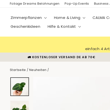
Direkt
Foliage Dreams Belohnungen
Pop-Up Events
Business
zum
Inhalt
Zimmerpflanzen
Home & Living
CALMA Co
Geschenkideen
Hilfe & Kontakt
einfach 4 Ar
🚛 KOSTENLOSER VERSAND DE AB 70€
Startseite
/
Neuheiten
/