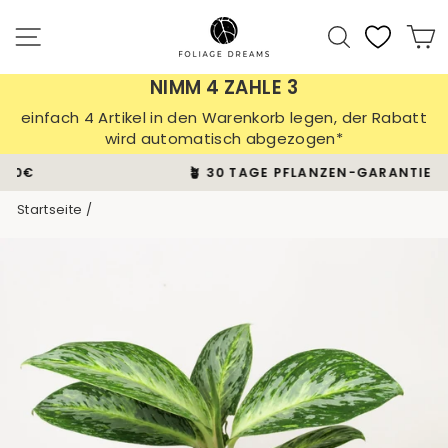
Direkt
zum
Seitennavigation
Suche
E
Inhalt
NIMM 4 ZAHLE 3
einfach 4 Artikel in den Warenkorb legen, der Rabatt
wird automatisch abgezogen*
🪴 30 TAGE PFLANZEN-GARANTIE
Pause
Startseite
/
Diashow