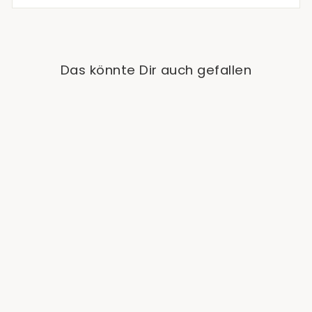
Das könnte Dir auch gefallen
Ausverkauft
Anthurium Ace Of
Spades x Dressleri
€79,90