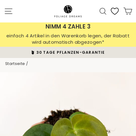
Direkt
zum
Seitennavigation
Suche
E
Inhalt
NIMM 4 ZAHLE 3
einfach 4 Artikel in den Warenkorb legen, der Rabatt
wird automatisch abgezogen*
🪴 30 TAGE PFLANZEN-GARANTIE
Pause
Startseite
/
Diashow