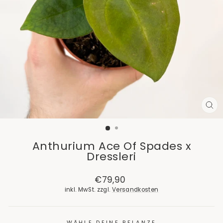
SCH
ES
Anthurium Ace Of Spades x
Dressleri
Normaler
€79,90
Preis
inkl. MwSt. zzgl.
Versandkosten
WÄHLE DEINE PFLANZE