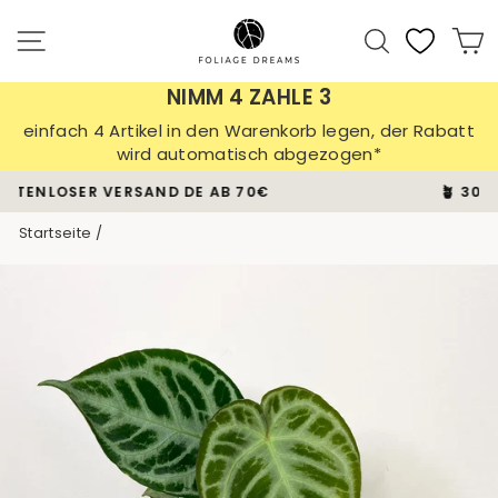
Direkt
zum
Seitennavigation
Suche
E
Inhalt
NIMM 4 ZAHLE 3
einfach 4 Artikel in den Warenkorb legen, der Rabatt
wird automatisch abgezogen*
🪴 30 TAGE PFLANZEN-GARANTIE
Pause
Startseite
/
Diashow