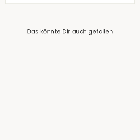
Das könnte Dir auch gefallen
Ausverkauft
Anthurium Crystallinum
'Super Silver Blush'
€29,90