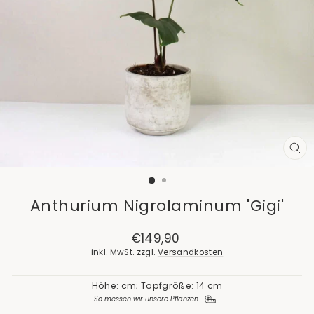
SCH
ES
Anthurium Nigrolaminum 'Gigi'
Normaler
€149,90
Preis
inkl. MwSt. zzgl.
Versandkosten
Höhe: cm; Topfgröße: 14 cm
So messen wir unsere Pflanzen