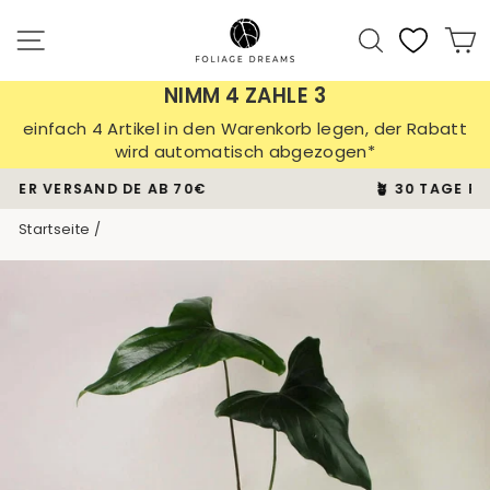
Direkt
zum
Seitennavigation
Suche
E
Inhalt
NIMM 4 ZAHLE 3
einfach 4 Artikel in den Warenkorb legen, der Rabatt
wird automatisch abgezogen*
🪴 30 TAGE PFLANZEN-GARANTIE
Pause
Startseite
/
Diashow