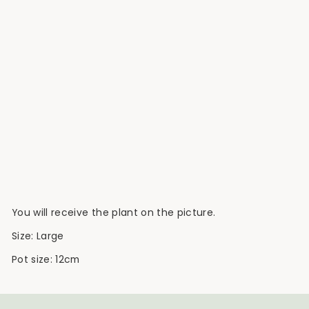
Ausverkauft
Anthurium
Nigrolaminum 'Gigi'
€149,90
You will receive the plant on the picture.
Size: Large
Pot size: 12cm