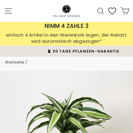
Direkt
zum
Seitennavigation
Suche
E
Inhalt
NIMM 4 ZAHLE 3
einfach 4 Artikel in den Warenkorb legen, der Rabatt
wird automatisch abgezogen*
🪴 30 TAGE PFLANZEN-GARANTIE
Pause
Startseite
/
Diashow