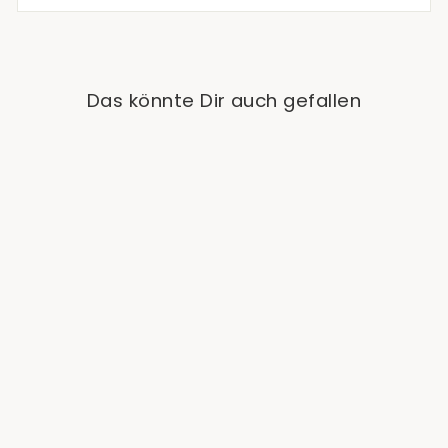
Das könnte Dir auch gefallen
Ausverkauft
Dracaena fragrans
Malaika - Hydro
€24,90