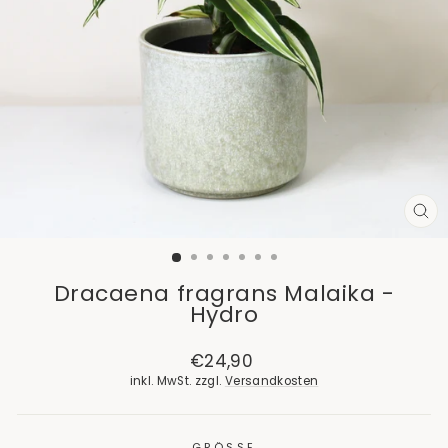
SCH
ES
Dracaena fragrans Malaika -
Hydro
Normaler
€24,90
Preis
inkl. MwSt. zzgl.
Versandkosten
GRÖSSE