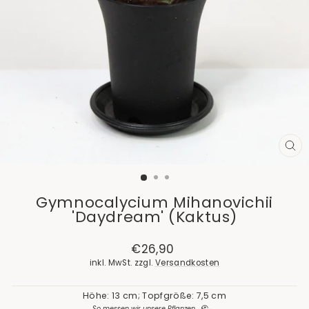
SCH
ES
Gymnocalycium Mihanovichii
'Daydream' (Kaktus)
Normaler
€26,90
Preis
inkl. MwSt. zzgl.
Versandkosten
Höhe: 13 cm; Topfgröße: 7,5 cm
So messen wir unsere Pflanzen