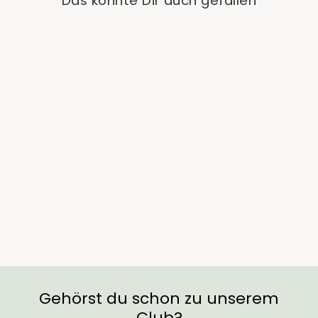
Das könnte Dir auch gefallen
Ausverkauft
Gymnocalycium
Mihanovichii
'Daydream' (Kaktus)
€26,90
Gehörst du schon zu unserem
Club?