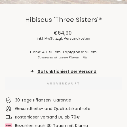
SCH
ES
Hibiscus 'Three Sisters'®
Normaler
€64,90
Preis
inkl. MwSt. zzgl.
Versandkosten
Höhe: 40-50 cm; Topfgröße: 23 cm
So messen wir unsere Pflanzen
➜
So funktioniert der Versand
AUSVERKAUFT
30 Tage Pflanzen-Garantie
Gesundheits- und Qualitätskontrolle
Kostenloser Versand DE ab 70€
Bezahlen nach 30 Tagen mit Klarna