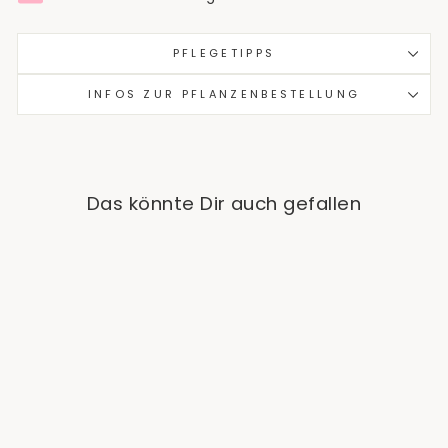
PFLEGETIPPS
INFOS ZUR PFLANZENBESTELLUNG
Das könnte Dir auch gefallen
Ausverkauft
Hibiscus 'Three Sisters'®
€64,90