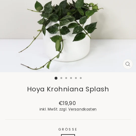
SCH
ES
Hoya Krohniana Splash
Normaler
€19,90
Preis
inkl. MwSt. zzgl.
Versandkosten
GRÖSSE