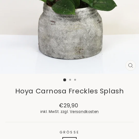
SCH
ES
Hoya Carnosa Freckles Splash
Normaler
€29,90
Preis
inkl. MwSt. zzgl.
Versandkosten
GRÖSSE