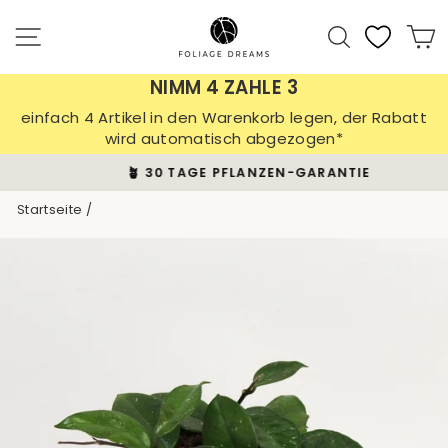
Direkt
zum
Seitennavigation
Suche
E
Inhalt
NIMM 4 ZAHLE 3
einfach 4 Artikel in den Warenkorb legen, der Rabatt
wird automatisch abgezogen*
🪴 30 TAGE PFLANZEN-GARANTIE
Pause
Startseite
/
Diashow