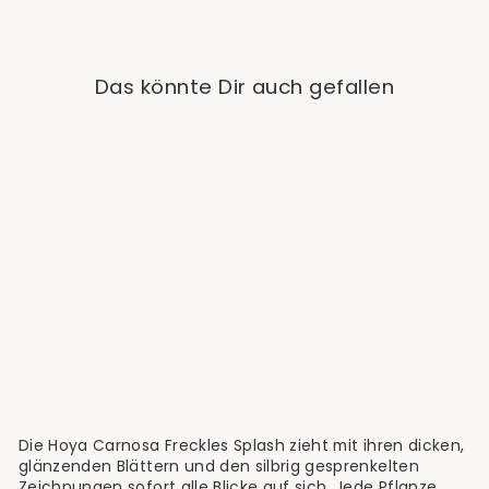
Das könnte Dir auch gefallen
Ausverkauft
Hoya Carnosa Freckles
Splash
€29,90
Die Hoya Carnosa Freckles Splash zieht mit ihren dicken,
glänzenden Blättern und den silbrig gesprenkelten
Zeichnungen sofort alle Blicke auf sich. Jede Pflanze