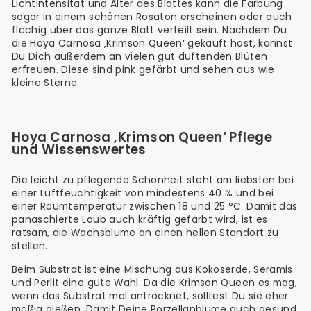
Lichtintensität und Alter des Blattes kann die Färbung
sogar in einem schönen Rosaton erscheinen oder auch
flächig über das ganze Blatt verteilt sein. Nachdem Du
die Hoya Carnosa ‚Krimson Queen‘ gekauft hast, kannst
Du Dich außerdem an vielen gut duftenden Blüten
erfreuen. Diese sind pink gefärbt und sehen aus wie
kleine Sterne.
Hoya Carnosa ‚Krimson Queen‘ Pflege
und Wissenswertes
Die leicht zu pflegende Schönheit steht am liebsten bei
einer Luftfeuchtigkeit von mindestens 40 % und bei
einer Raumtemperatur zwischen 18 und 25 °C. Damit das
panaschierte Laub auch kräftig gefärbt wird, ist es
ratsam, die Wachsblume an einen hellen Standort zu
stellen.
Beim Substrat ist eine Mischung aus Kokoserde, Seramis
und Perlit eine gute Wahl. Da die Krimson Queen es mag,
wenn das Substrat mal antrocknet, solltest Du sie eher
mäßig gießen. Damit Deine Porzellanblume auch gesund