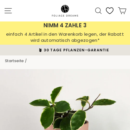
Direkt
zum
Seitennavigation
Suche
E
Inhalt
NIMM 4 ZAHLE 3
einfach 4 Artikel in den Warenkorb legen, der Rabatt
wird automatisch abgezogen*
🪴 30 TAGE PFLANZEN-GARANTIE
Pause
Startseite
/
Diashow