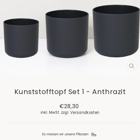
SCH
ES
Kunststofftopf Set 1 - Anthrazit
Normaler
€28,30
Preis
inkl. MwSt. zzgl.
Versandkosten
So messen wir unsere Pflanzen