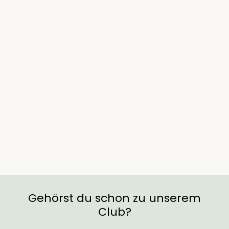
Ausverkauft
Kunststofftopf Set 1 -
Anthrazit
€28,30
Gehörst du schon zu unserem
Club?