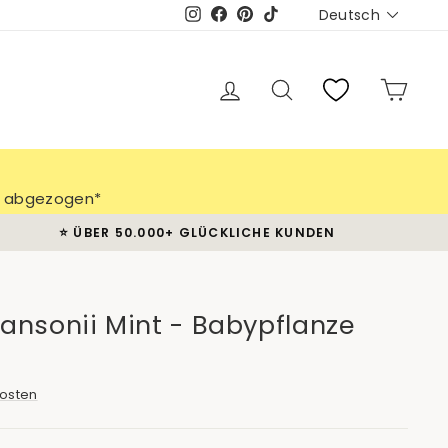
Sprache
Deutsch
Instagram
Facebook
Pinterest
TikTok
Einloggen
Suche
Eink
ch abgezogen*
⭐️ ÜBER 50.000+ GLÜCKLICHE KUNDEN
ansonii Mint - Babypflanze
osten