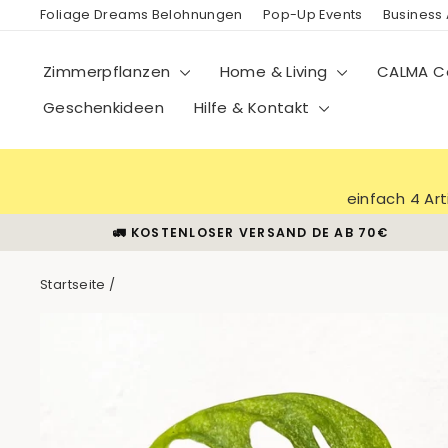
Direkt
Foliage Dreams Belohnungen
Pop-Up Events
Business
zum
Inhalt
Zimmerpflanzen
Home & Living
CALMA Co
Geschenkideen
Hilfe & Kontakt
einfach 4 Ar
🚛 KOSTENLOSER VERSAND DE AB 70€
Startseite
/