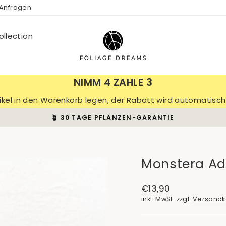
 Anfragen
llection
NIMM 4 ZAHLE 3
tikel in den Warenkorb legen, der Rabatt wird automatis
🪴 30 TAGE PFLANZEN-GARANTIE
Pause
Diashow
Monstera Ad
Normaler
€13,90
Preis
inkl. MwSt. zzgl.
Versandk