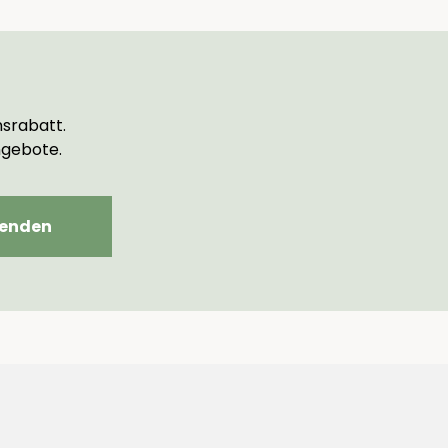
srabatt.
ngebote.
enden