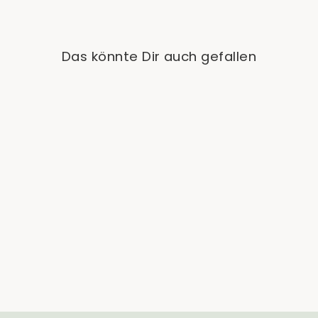
Das könnte Dir auch gefallen
Ausverkauft
Philodendron Florida
Bronze
€29,90