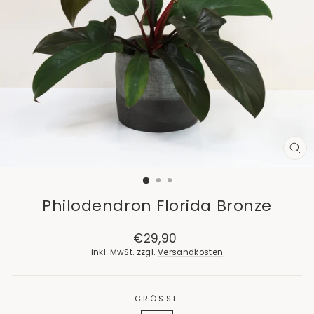
SCH
ES
Philodendron Florida Bronze
Normaler
€29,90
Preis
inkl. MwSt. zzgl.
Versandkosten
GRÖSSE