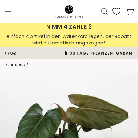
Direkt
zum
Seitennavigation
Suche
E
Inhalt
NIMM 4 ZAHLE 3
einfach 4 Artikel in den Warenkorb legen, der Rabatt
wird automatisch abgezogen*
🪴 30 TAGE PFLANZEN-GARANTIE
Pause
Startseite
/
Diashow