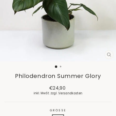
SCH
ES
Philodendron Summer Glory
Normaler
€24,90
Preis
inkl. MwSt. zzgl.
Versandkosten
GRÖSSE