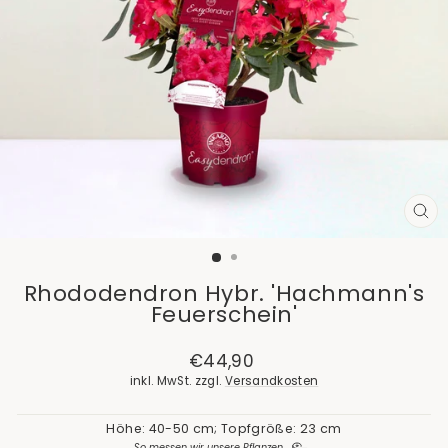
SCH
ES
Rhododendron Hybr. 'Hachmann's
Feuerschein'
Normaler
€44,90
Preis
inkl. MwSt. zzgl.
Versandkosten
Höhe: 40-50 cm; Topfgröße: 23 cm
So messen wir unsere Pflanzen