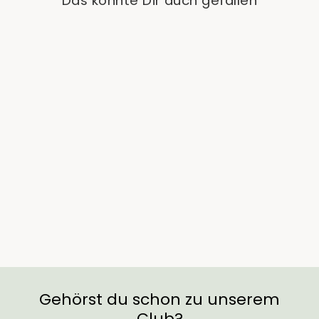
Das könnte Dir auch gefallen
Ausverkauft
Rhododendron Hybr.
'Hachmann's
Feuerschein'
€44,90
Gehörst du schon zu unserem
Club?