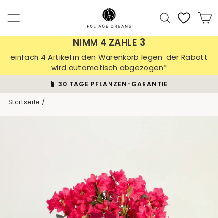
Direkt
zum
Seitennavigation
Suche
E
Inhalt
NIMM 4 ZAHLE 3
einfach 4 Artikel in den Warenkorb legen, der Rabatt
wird automatisch abgezogen*
🪴 30 TAGE PFLANZEN-GARANTIE
Pause
Startseite
/
Diashow