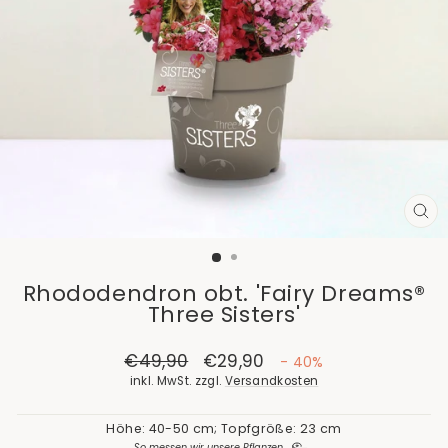
SCH
ES
Rhododendron obt. 'Fairy Dreams®
Three Sisters'
Normaler
€49,90
Sonderpreis
€29,90
- 40%
Preis
inkl. MwSt. zzgl.
Versandkosten
Höhe: 40-50 cm; Topfgröße: 23 cm
So messen wir unsere Pflanzen