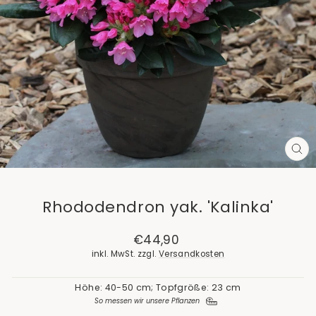
SCH
ES
Rhododendron yak. 'Kalinka'
Normaler
€44,90
Preis
inkl. MwSt. zzgl.
Versandkosten
Höhe: 40-50 cm; Topfgröße: 23 cm
So messen wir unsere Pflanzen