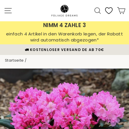
Direkt
zum
Seitennavigation
Suche
E
Inhalt
NIMM 4 ZAHLE 3
einfach 4 Artikel in den Warenkorb legen, der Rabatt
wird automatisch abgezogen*
70€
🪴 30 TAGE PFLANZEN-GARANTIE
Pause
Startseite
/
Diashow