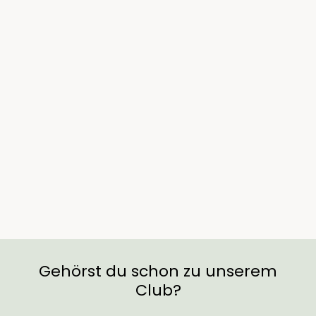
Ausverkauft
Rhododendron yak.
'Kalinka'
€44,90
Gehörst du schon zu unserem
Club?