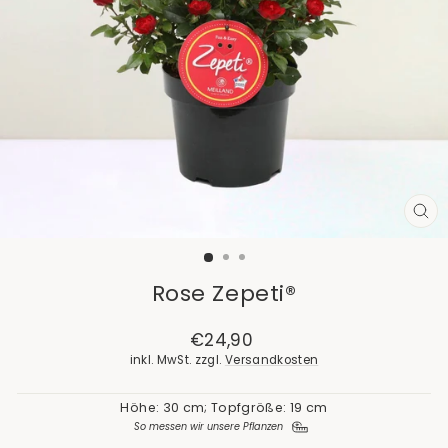
SCH
ES
Rose Zepeti®
Normaler
€24,90
Preis
inkl. MwSt. zzgl.
Versandkosten
Höhe: 30 cm; Topfgröße: 19 cm
So messen wir unsere Pflanzen