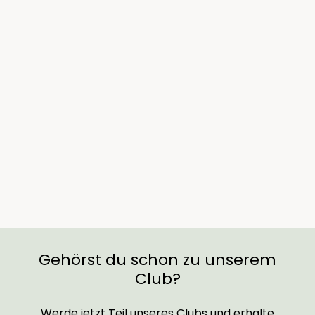
Ausverkauft
Rose Zepeti®
€24,90
Gehörst du schon zu unserem
Club?
Werde jetzt Teil unseres Clubs und erhalte