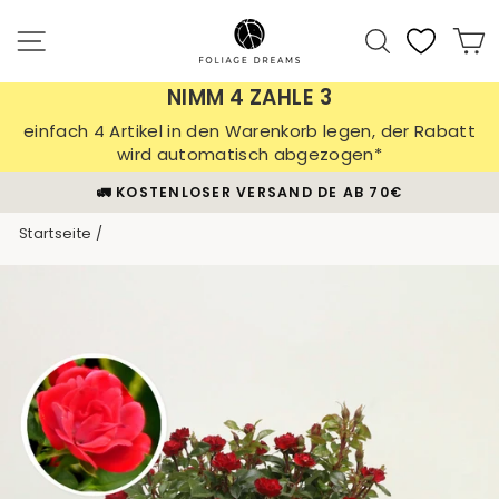
Direkt
zum
Seitennavigation
Suche
E
Inhalt
NIMM 4 ZAHLE 3
einfach 4 Artikel in den Warenkorb legen, der Rabatt
wird automatisch abgezogen*
🪴 30 TAGE PFLANZEN-GARANTIE
Pause
Startseite
/
Diashow