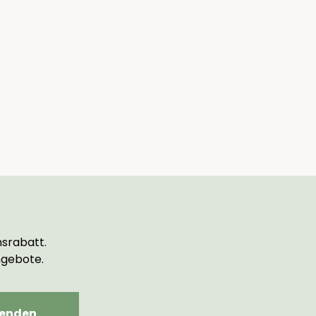
srabatt.
ngebote.
enden