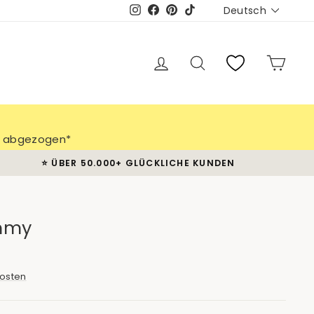
Sprache
Deutsch
Instagram
Facebook
Pinterest
TikTok
Einloggen
Suche
Eink
ch abgezogen*
⭐️ ÜBER 50.000+ GLÜCKLICHE KUNDEN
immy
osten