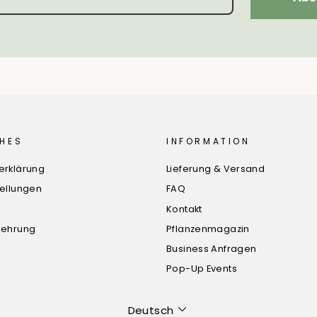
HES
INFORMATION
erklärung
Lieferung & Versand
tellungen
FAQ
Kontakt
lehrung
Pflanzenmagazin
Business Anfragen
Pop-Up Events
Sprache
Deutsch