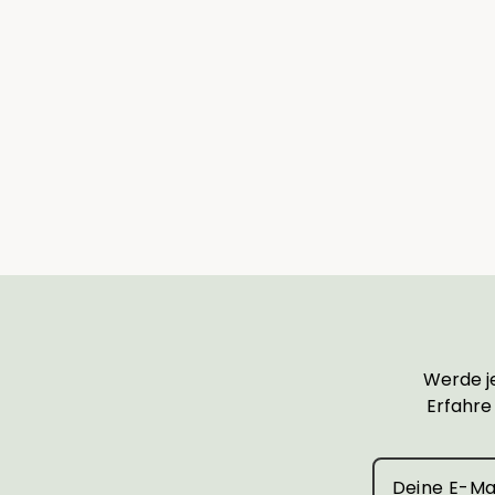
Übertopf Jimmy
Ab €6,90
Werde je
Erfahre