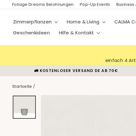
Direkt
Foliage Dreams Belohnungen
Pop-Up Events
Business
zum
Inhalt
Zimmerpflanzen
Home & Living
CALMA Co
Geschenkideen
Hilfe & Kontakt
einfach 4 Ar
🚛 KOSTENLOSER VERSAND DE AB 70€
Startseite
/