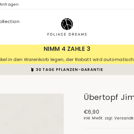
 Anfragen
llection
NIMM 4 ZAHLE 3
tikel in den Warenkorb legen, der Rabatt wird automatis
🪴 30 TAGE PFLANZEN-GARANTIE
Pause
Diashow
Übertopf J
Normaler
€6,90
Preis
inkl. MwSt. zzgl.
Versandk