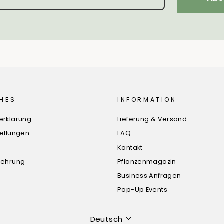
HES
INFORMATION
erklärung
Lieferung & Versand
tellungen
FAQ
Kontakt
lehrung
Pflanzenmagazin
Business Anfragen
Pop-Up Events
Sprache
Deutsch