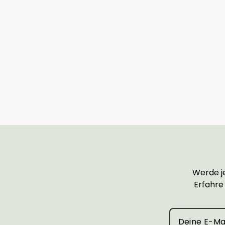
Übertopf Levi
Ab €12,90
Werde je
Erfahre