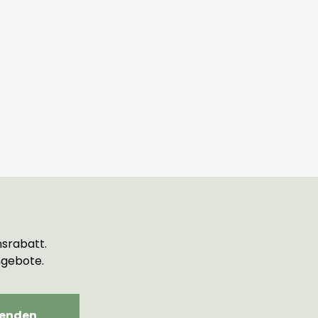
srabatt.
ngebote.
enden