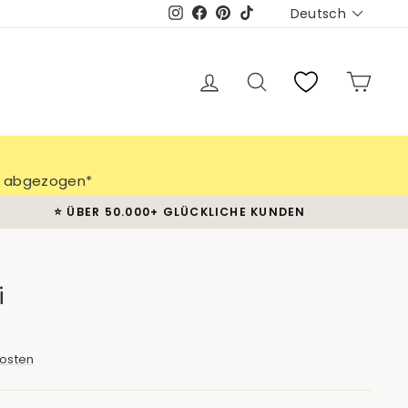
Sprache
Deutsch
Instagram
Facebook
Pinterest
TikTok
Einloggen
Suche
Eink
ch abgezogen*
⭐️ ÜBER 50.000+ GLÜCKLICHE KUNDEN
i
osten