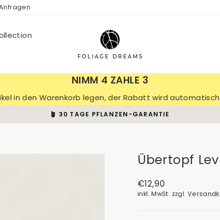
 Anfragen
llection
NIMM 4 ZAHLE 3
tikel in den Warenkorb legen, der Rabatt wird automatis
🪴 30 TAGE PFLANZEN-GARANTIE
Pause
Diashow
Übertopf Lev
Normaler
€12,90
Preis
inkl. MwSt. zzgl.
Versandk