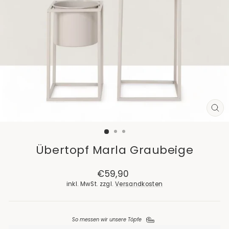
SCH
ES
Übertopf Marla Graubeige
Normaler
€59,90
Preis
inkl. MwSt. zzgl.
Versandkosten
So messen wir unsere Töpfe