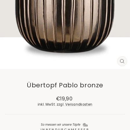
SCH
ES
Übertopf Pablo bronze
Normaler
€19,90
Preis
inkl. MwSt. zzgl.
Versandkosten
So messen wir unsere Töpfe
INNENDURCHMESSER