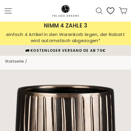
Direkt
zum
Seitennavigation
Suche
E
Inhalt
NIMM 4 ZAHLE 3
einfach 4 Artikel in den Warenkorb legen, der Rabatt
wird automatisch abgezogen*
🪴 30 TAGE PFLANZEN-GARANTIE
Pause
Startseite
/
Diashow