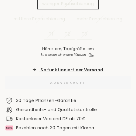
weniger Panaschierung
mittlere Panaschierung
mehr Panaschierung
T1
T2
T3
Höhe: cm; Topfgröße: cm
So messen wir unsere Pflanzen
➜
So funktioniert der Versand
AUSVERKAUFT
30 Tage Pflanzen-Garantie
Gesundheits- und Qualitätskontrolle
Kostenloser Versand DE ab 70€
Bezahlen nach 30 Tagen mit Klarna