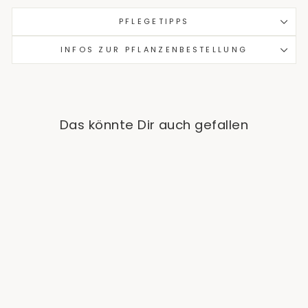
PFLEGETIPPS
INFOS ZUR PFLANZENBESTELLUNG
Das könnte Dir auch gefallen
Ausverkauft
Zamioculcas Zamiifolia
Variegata
Ab €24,90