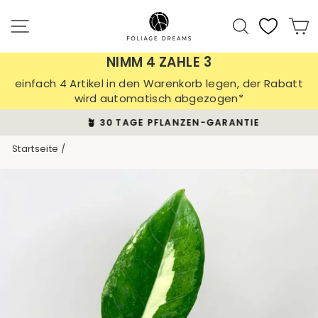
Direkt
zum
Seitennavigation
Suche
E
Inhalt
NIMM 4 ZAHLE 3
einfach 4 Artikel in den Warenkorb legen, der Rabatt
wird automatisch abgezogen*
🪴 30 TAGE PFLANZEN-GARANTIE
Pause
Startseite
/
Diashow