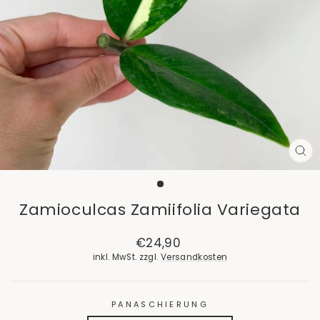
SCH
ES
Zamioculcas Zamiifolia Variegata
Normaler
€24,90
Preis
inkl. MwSt. zzgl.
Versandkosten
PANASCHIERUNG