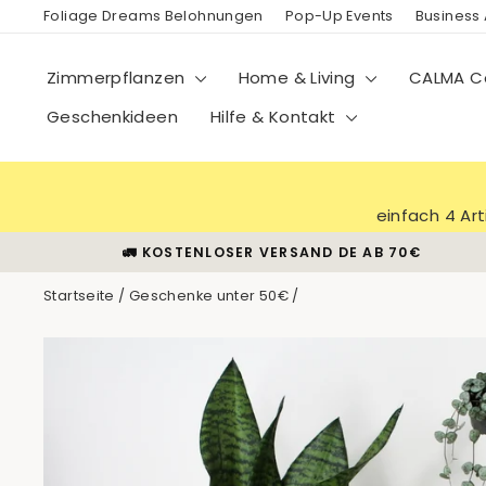
Direkt
Foliage Dreams Belohnungen
Pop-Up Events
Business
zum
Inhalt
Zimmerpflanzen
Home & Living
CALMA Co
Geschenkideen
Hilfe & Kontakt
einfach 4 Ar
🚛 KOSTENLOSER VERSAND DE AB 70€
Startseite
/
Geschenke unter 50€
/