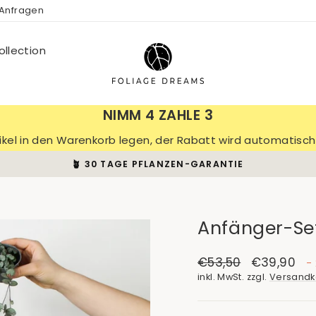
 Anfragen
llection
NIMM 4 ZAHLE 3
tikel in den Warenkorb legen, der Rabatt wird automatis
🪴 30 TAGE PFLANZEN-GARANTIE
Pause
Diashow
Anfänger-Se
Normaler
€53,50
Sonderpreis
€39,90
-
Preis
inkl. MwSt. zzgl.
Versandk