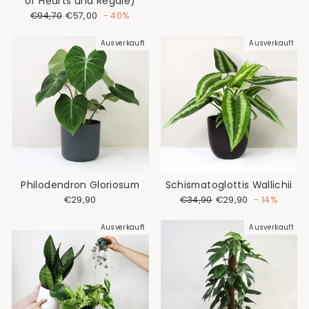
of Hearts und Regale)
Normaler
Sonderpreis
€94,70
€57,00
- 40%
Preis
Ausverkauft
Ausverkauft
Philodendron Gloriosum
Schismatoglottis Wallichii
Normaler
Sonderpreis
€29,90
€34,90
€29,90
- 14%
Preis
Ausverkauft
Ausverkauft