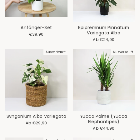
Anfänger-Set
Epipremnum Pinnatum
Variegata Albo
Normaler
Sonderpreis
€39,90
Preis
Ab €24,90
Ausverkauft
Ausverkauft
Syngonium Albo Variegata
Yucca Palme (Yucca
Elephantipes)
Normaler
Sonderpreis
Ab €29,90
Preis
Ab €44,90