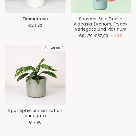
Zimmerrose
Summer Sale Deal -
Alocasia (Venom, Frydek
Normaler
Sonderpreis
€24,90
variegata und Platinum
Preis
Normaler
Sonderpreis
€94,70
€57,00
- 40%
Preis
Ausverkauft
Spathiphyllum sensation
variegata
€17,90