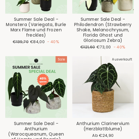
Summer Sale Deal -
Summer Sale Deal -
Monstera (Variegata, Burle
Philodendron (Strawberry
Marx Flame und Frozen
Shake, Melanochrysum,
freckles)
Florida Ghost und
Gloriosum Zebra)
Normaler
Sonderpreis
€139,70
€84,00
- 40%
Preis
Normaler
Sonderpreis
€121,60
€73,00
- 40%
Preis
Sale
Ausverkauft
Summer Sale Deal -
Anthurium Clarinervium
Anthurium
(Herzblattblume)
(Warocqueanum, Queen
Ab €24,90