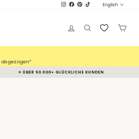
Languag
English
Instagram
Facebook
Pinterest
TikTok
Log in
Search
Cart
ch abgezogen*
⭐️ ÜBER 50.000+ GLÜCKLICHE KUNDEN