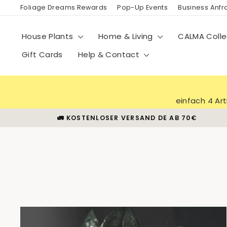
Skip
Foliage Dreams Rewards
Pop-Up Events
Business Anf
to
content
House Plants
Home & Living
CALMA Colle
Gift Cards
Help & Contact
einfach 4 Ar
🚛 KOSTENLOSER VERSAND DE AB 70€