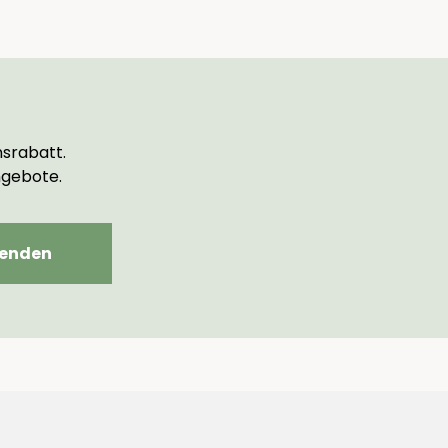
srabatt.
ngebote.
enden