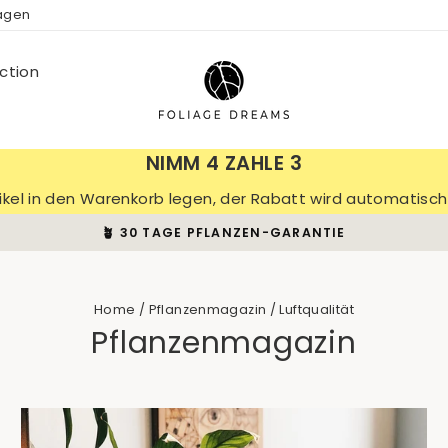
ragen
ction
NIMM 4 ZAHLE 3
tikel in den Warenkorb legen, der Rabatt wird automatis
🪴 30 TAGE PFLANZEN-GARANTIE
Pause
slideshow
Home
/
Pflanzenmagazin
/
Luftqualität
Pflanzenmagazin