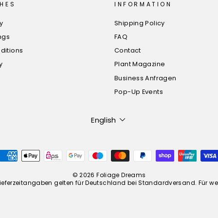
HES
INFORMATION
cy
Shipping Policy
ngs
FAQ
ditions
Contact
y
Plant Magazine
Business Anfragen
Pop-Up Events
Language
English
© 2026 Foliage Dreams
 *Lieferzeitangaben gelten für Deutschland bei Standardversand. Für we