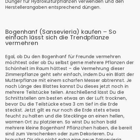
Dünger für Hydrokulturpflanzen verwenden und den
Herstellerangaben entsprechend düngen.
Bogenhanf (Sansevieria) kaufen – So
einfach lässt sich die Trendpflanze
vermehren
Egal, ob Du den Bogenhanf für Freunde vermehren
möchtest oder ob Du selbst gerne mehrere Pflanzen der
Schönheit im Raum hättest – die Vermehrung dieser
Zimmerpflanze geht sehr einfach, indem Du ein Blatt der
Mutterpflanze mit einem scharfen Messer abtrennst. Je
nach Länge des Blattes kannst Du dieses jetzt noch in
mehrere Teilstücke teilen. Anschließend lässt Du die
Schnittstellen am besten etwas an der Luft trocknen,
bevor Du die Teilstücke etwa 3 cm tief in die Erde
steckst. Jetzt gilt es nur noch die Erde stets etwas
feucht zu halten und die Stecklinge an einen hellen,
warmen Ort zu platzieren. So wirst Du schon bald
mehrere kleine Bogenhanf Pflänzchen haben, die bereit
sind zum Verschenken oder zum Dekorieren. Du
brauchst Dir also nicht extra eine neue Sansevieria