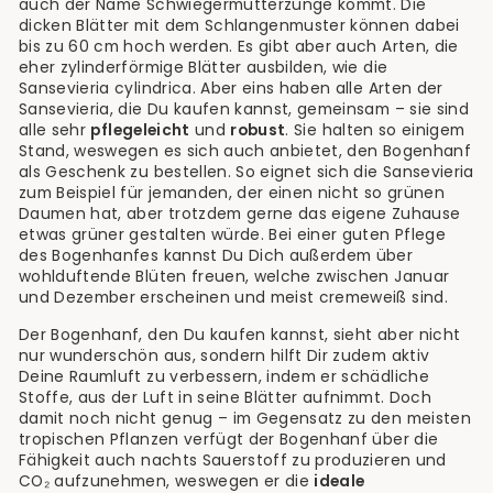
auch der Name Schwiegermutterzunge kommt. Die
dicken Blätter mit dem Schlangenmuster können dabei
bis zu 60 cm hoch werden. Es gibt aber auch Arten, die
eher zylinderförmige Blätter ausbilden, wie die
Sansevieria cylindrica. Aber eins haben alle Arten der
Sansevieria, die Du kaufen kannst, gemeinsam – sie sind
alle sehr
pflegeleicht
und
robust
. Sie halten so einigem
Stand, weswegen es sich auch anbietet, den Bogenhanf
als Geschenk zu bestellen. So eignet sich die Sansevieria
zum Beispiel für jemanden, der einen nicht so grünen
Daumen hat, aber trotzdem gerne das eigene Zuhause
etwas grüner gestalten würde. Bei einer guten Pflege
des Bogenhanfes kannst Du Dich außerdem über
wohlduftende Blüten freuen, welche zwischen Januar
und Dezember erscheinen und meist cremeweiß sind.
Der Bogenhanf, den Du kaufen kannst, sieht aber nicht
nur wunderschön aus, sondern hilft Dir zudem aktiv
Deine Raumluft zu verbessern, indem er schädliche
Stoffe, aus der Luft in seine Blätter aufnimmt. Doch
damit noch nicht genug – im Gegensatz zu den meisten
tropischen Pflanzen verfügt der Bogenhanf über die
Fähigkeit auch nachts Sauerstoff zu produzieren und
CO₂ aufzunehmen, weswegen er die
ideale