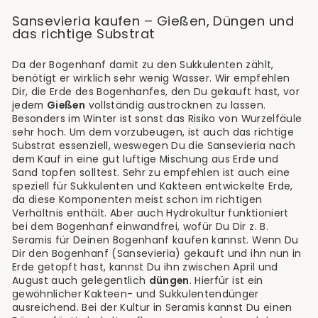
Sansevieria kaufen – Gießen, Düngen und
das richtige Substrat
Da der Bogenhanf damit zu den Sukkulenten zählt,
benötigt er wirklich sehr wenig Wasser. Wir empfehlen
Dir, die Erde des Bogenhanfes, den Du gekauft hast, vor
jedem
Gießen
vollständig austrocknen zu lassen.
Besonders im Winter ist sonst das Risiko von Wurzelfäule
sehr hoch. Um dem vorzubeugen, ist auch das richtige
Substrat essenziell, weswegen Du die Sansevieria nach
dem Kauf in eine gut luftige Mischung aus Erde und
Sand topfen solltest. Sehr zu empfehlen ist auch eine
speziell für Sukkulenten und Kakteen entwickelte Erde,
da diese Komponenten meist schon im richtigen
Verhältnis enthält. Aber auch Hydrokultur funktioniert
bei dem Bogenhanf einwandfrei, wofür Du Dir z. B.
Seramis für Deinen Bogenhanf kaufen kannst. Wenn Du
Dir den Bogenhanf (Sansevieria) gekauft und ihn nun in
Erde getopft hast, kannst Du ihn zwischen April und
August auch gelegentlich
düngen
. Hierfür ist ein
gewöhnlicher Kakteen- und Sukkulentendünger
ausreichend. Bei der Kultur in Seramis kannst Du einen