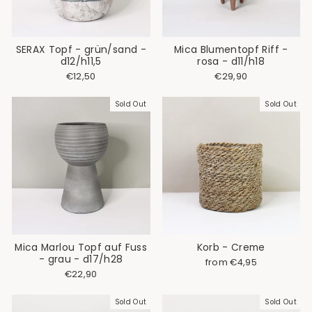
SERAX Topf - grün/sand -
Mica Blumentopf Riff -
d12/h11,5
rosa - d11/h18
€12,50
€29,90
Sold Out
Sold Out
Mica Marlou Topf auf Fuss
Korb - Creme
- grau - d17/h28
Regular
Sale
from €4,95
price
price
€22,90
Sold Out
Sold Out