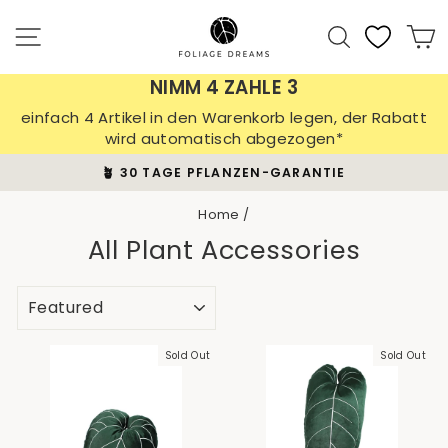
Skip
to
Site navigation
Search
C
content
NIMM 4 ZAHLE 3
einfach 4 Artikel in den Warenkorb legen, der Rabatt
wird automatisch abgezogen*
🪴 30 TAGE PFLANZEN-GARANTIE
Pause
slideshow
Home
/
All Plant Accessories
SORT
Sold Out
Sold Out