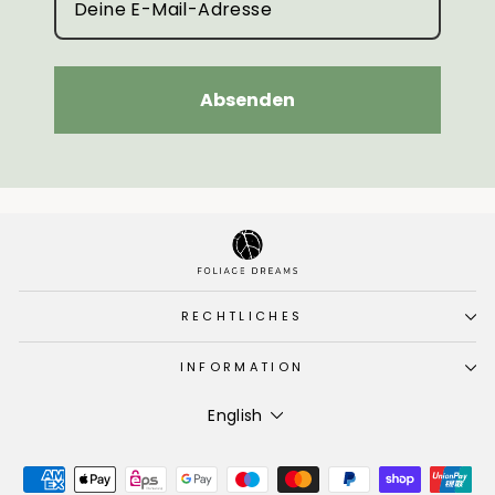
Absenden
RECHTLICHES
INFORMATION
Language
English