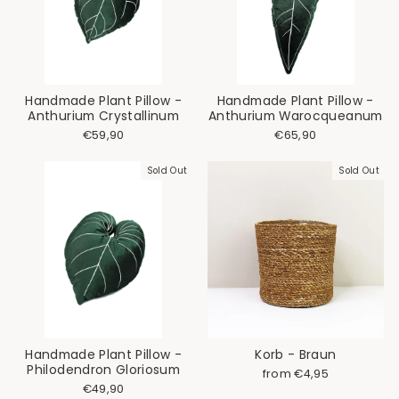
Handmade Plant Pillow -
Handmade Plant Pillow -
Anthurium Crystallinum
Anthurium Warocqueanum
€59,90
€65,90
Sold Out
Sold Out
Handmade Plant Pillow -
Korb - Braun
Philodendron Gloriosum
Regular
Sale
from €4,95
price
price
€49,90