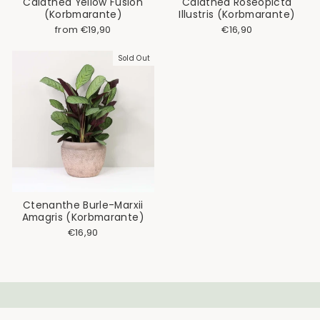
Calathea Yellow Fusion
Calathea Roseopicta
(Korbmarante)
Illustris (Korbmarante)
from €19,90
€16,90
Sold Out
Ctenanthe Burle-Marxii
Amagris (Korbmarante)
€16,90