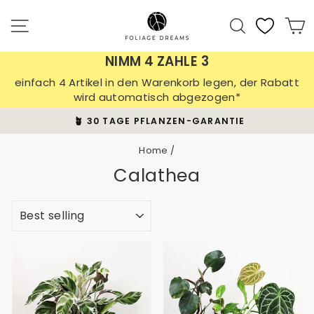
Skip
to
Site navigation
Search
C
content
NIMM 4 ZAHLE 3
einfach 4 Artikel in den Warenkorb legen, der Rabatt
wird automatisch abgezogen*
🪴 30 TAGE PFLANZEN-GARANTIE
Pause
slideshow
Home
/
Calathea
SORT