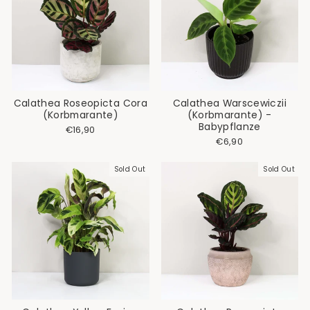
Calathea Roseopicta Cora
Calathea Warscewiczii
(Korbmarante)
(Korbmarante) -
Babypflanze
€16,90
€6,90
Sold Out
Sold Out