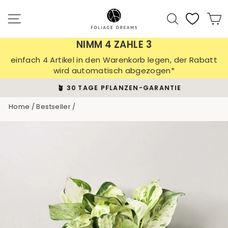
Skip
to
Site navigation
Search
C
content
NIMM 4 ZAHLE 3
einfach 4 Artikel in den Warenkorb legen, der Rabatt
wird automatisch abgezogen*
🪴 30 TAGE PFLANZEN-GARANTIE
Pause
Home
/
Bestseller
/
slideshow