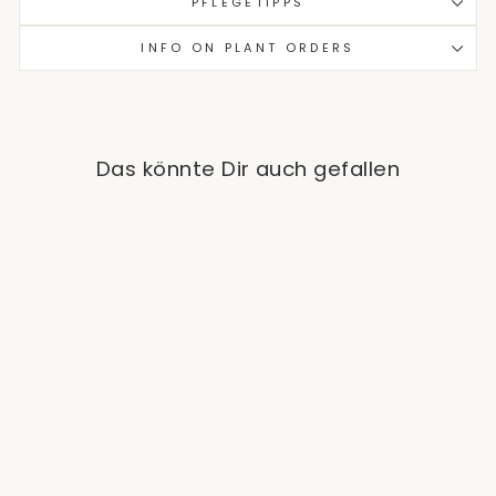
PFLEGETIPPS
INFO ON PLANT ORDERS
Das könnte Dir auch gefallen
Epipremnum Manjula
'Happy Leaf' (Efeutute)
from €12,90