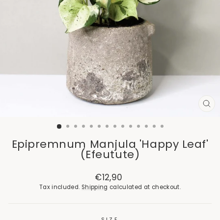
CL
(E
Epipremnum Manjula 'Happy Leaf'
(Efeutute)
Regular
Sale
€12,90
price
price
Tax included.
Shipping
calculated at checkout.
SIZE