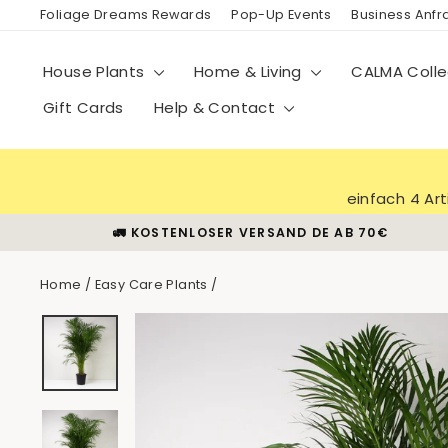
Skip
Foliage Dreams Rewards
Pop-Up Events
Business Anf
to
content
House Plants
Home & Living
CALMA Colle
Gift Cards
Help & Contact
einfach 4 Ar
🚛 KOSTENLOSER VERSAND DE AB 70€
Home
/
Easy Care Plants
/