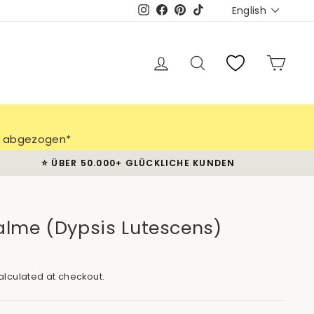
Languag
English
Instagram
Facebook
Pinterest
TikTok
Log in
Search
Cart
ch abgezogen*
⭐️ ÜBER 50.000+ GLÜCKLICHE KUNDEN
alme (Dypsis Lutescens)
lculated at checkout.