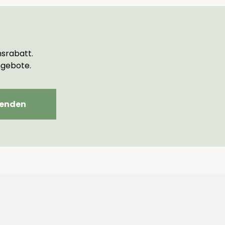
srabatt.
ngebote.
enden