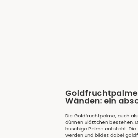
Goldfruchtpalme (Dypsis Lutescens)
€64,90
Goldfruchtpalme 
Wänden: ein abso
Die
Goldfruchtpalme,
auch als
dünnen Blättchen bestehen. D
buschige Palme entsteht. Die
werden und bildet dabei goldf