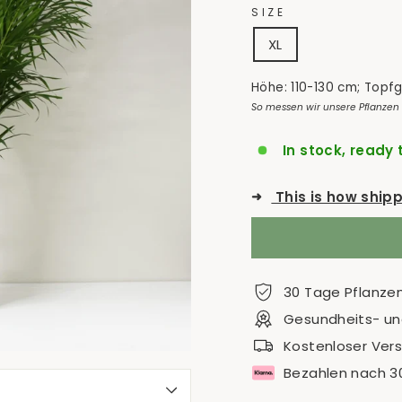
SIZE
XL
Höhe: 110-130 cm; Topf
So messen wir unsere Pflanzen
In stock, ready 
➜
This is how ship
30 Tage Pflanze
Gesundheits- und
Kostenloser Ver
Bezahlen nach 3
S