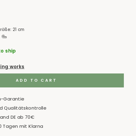
größe: 21 cm
to ship
ping works
ADD TO CART
n-Garantie
 Qualitätskontrolle
sand DE ab 70€
0 Tagen mit Klarna