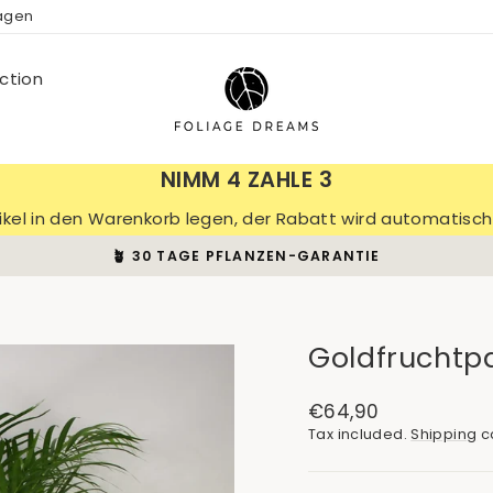
ragen
ction
NIMM 4 ZAHLE 3
tikel in den Warenkorb legen, der Rabatt wird automatis
🪴 30 TAGE PFLANZEN-GARANTIE
Pause
slideshow
Goldfruchtp
Regular
€64,90
price
Tax included.
Shipping
ca