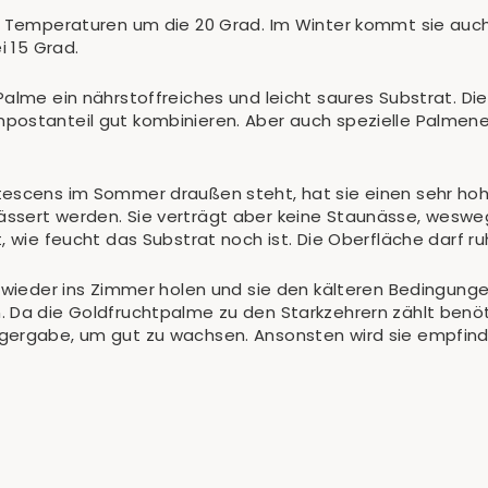
nd Temperaturen um die 20 Grad. Im Winter kommt sie auc
i 15 Grad.
Palme ein nährstoffreiches und leicht saures Substrat. D
ostanteil gut kombinieren. Aber auch spezielle Palmener
tescens im Sommer draußen steht, hat sie einen sehr hoh
ässert werden. Sie verträgt aber keine Staunässe, wesw
, wie feucht das Substrat noch ist. Die Oberfläche darf r
n wieder ins Zimmer holen und sie den kälteren Bedingun
 Da die Goldfruchtpalme zu den Starkzehrern zählt benöti
gergabe, um gut zu wachsen. Ansonsten wird sie empfind