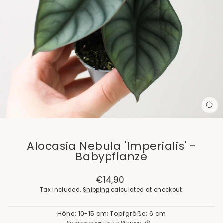
CL
(E
Alocasia Nebula 'Imperialis' -
Babypflanze
Regular
€14,90
price
Tax included.
Shipping
calculated at checkout.
Höhe: 10-15 cm; Topfgröße: 6 cm
So messen wir unsere Pflanzen