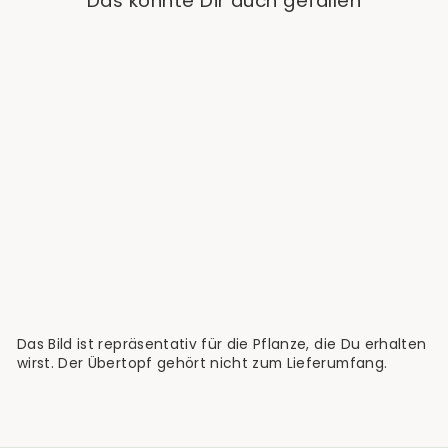
Das könnte Dir auch gefallen
Sold Out
Alocasia Nebula
'Imperialis' -
Babypflanze
€14,90
Das Bild ist repräsentativ für die Pflanze, die Du erhalten
wirst. Der Übertopf gehört nicht zum Lieferumfang.