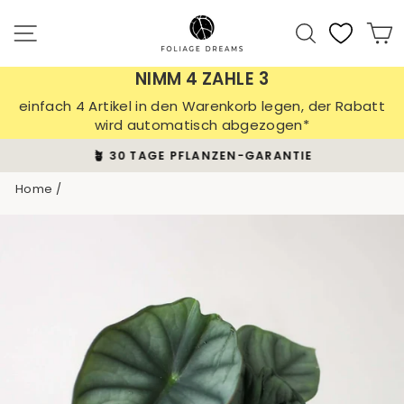
Skip
to
Site navigation
Search
C
content
NIMM 4 ZAHLE 3
einfach 4 Artikel in den Warenkorb legen, der Rabatt
wird automatisch abgezogen*
🪴 30 TAGE PFLANZEN-GARANTIE
Pause
Home
/
slideshow